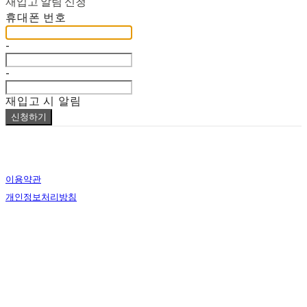
재입고 알림 신청
휴대폰 번호
-
-
재입고 시 알림
신청하기
이용약관
개인정보처리방침
사업자정보확인
상호: lapalma (라파르마) | 대표: Bomin Heo | 개인정보관리책임자: Bomin Heo | 전화: 000-0000-
0000 | 이메일: lapalmaseoul@gmail.com
주소: #107 / 33, Jeongdong-gil, Jung-gu, Seoul, Republic of Korea | 사업자등록번호:
826-14-
00850
| 통신판매:
2020-서울-1896
| 호스팅제공자: (주)식스샵