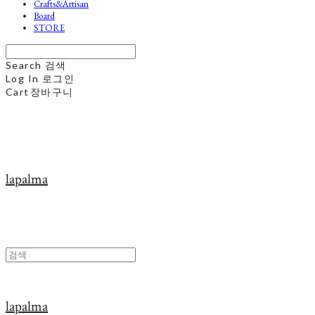
Crafts&Artisan
Board
STORE
Search
검색
Log In
로그인
Cart
장바구니
lapalma
lapalma