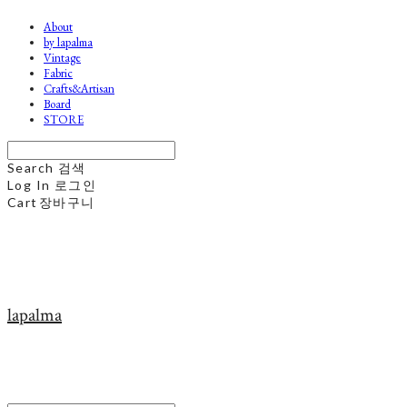
About
by lapalma
Vintage
Fabric
Crafts&Artisan
Board
STORE
Search
검색
Log In
로그인
Cart
장바구니
lapalma