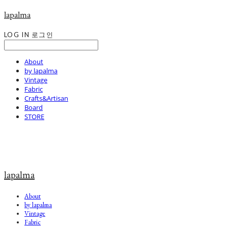
lapalma
LOG IN
로그인
About
by lapalma
Vintage
Fabric
Crafts&Artisan
Board
STORE
lapalma
About
by lapalma
Vintage
Fabric