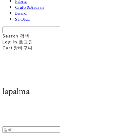
Fabric
Crafts&Artisan
Board
STORE
Search
검색
Log In
로그인
Cart
장바구니
lapalma