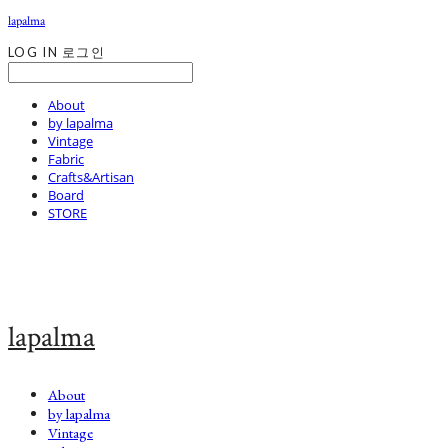
lapalma
LOG IN
로그인
About
by lapalma
Vintage
Fabric
Crafts&Artisan
Board
STORE
lapalma
About
by lapalma
Vintage