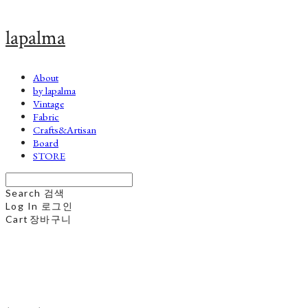
lapalma
About
by lapalma
Vintage
Fabric
Crafts&Artisan
Board
STORE
Search
검색
Log In
로그인
Cart
장바구니