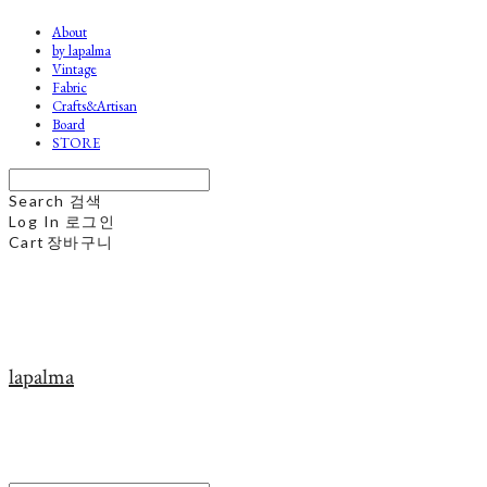
About
by lapalma
Vintage
Fabric
Crafts&Artisan
Board
STORE
Search
검색
Log In
로그인
Cart
장바구니
lapalma