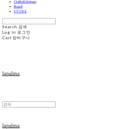
Crafts&Artisan
Board
STORE
Search
검색
Log In
로그인
Cart
장바구니
lapalma
lapalma