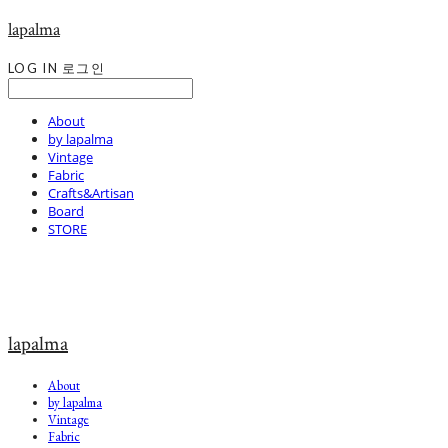
lapalma
LOG IN
로그인
About
by lapalma
Vintage
Fabric
Crafts&Artisan
Board
STORE
lapalma
About
by lapalma
Vintage
Fabric