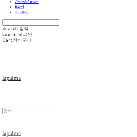
Crafts&Artisan
Board
STORE
Search
검색
Log In
로그인
Cart
장바구니
lapalma
lapalma