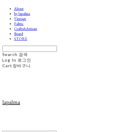
About
by lapalma
Vintage
Fabric
Crafts&Artisan
Board
STORE
Search
검색
Log In
로그인
Cart
장바구니
lapalma