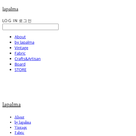
lapalma
LOG IN
로그인
About
by lapalma
Vintage
Fabric
Crafts&Artisan
Board
STORE
lapalma
About
by lapalma
Vintage
Fabric