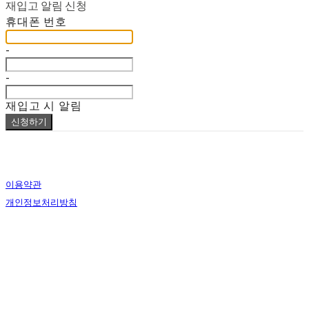
재입고 알림 신청
휴대폰 번호
-
-
재입고 시 알림
신청하기
이용약관
개인정보처리방침
사업자정보확인
상호: lapalma (라파르마) | 대표: Bomin Heo | 개인정보관리책임자: Bomin Heo | 전화: 000-0000-
0000 | 이메일: lapalmaseoul@gmail.com
주소: #107 / 33, Jeongdong-gil, Jung-gu, Seoul, Republic of Korea | 사업자등록번호:
826-14-
00850
| 통신판매:
2020-서울-1896
| 호스팅제공자: (주)식스샵