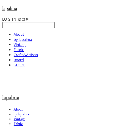
lapalma
LOG IN
로그인
About
by lapalma
Vintage
Fabric
Crafts&Artisan
Board
STORE
lapalma
About
by lapalma
Vintage
Fabric