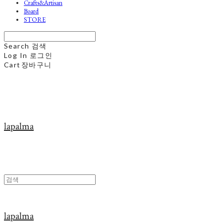
Crafts&Artisan
Board
STORE
Search
검색
Log In
로그인
Cart
장바구니
lapalma
lapalma