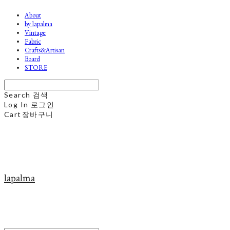
About
by lapalma
Vintage
Fabric
Crafts&Artisan
Board
STORE
Search
검색
Log In
로그인
Cart
장바구니
lapalma