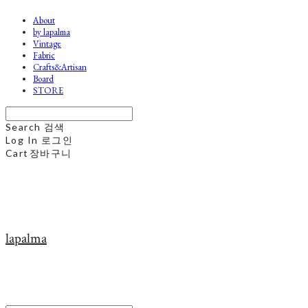
About
by lapalma
Vintage
Fabric
Crafts&Artisan
Board
STORE
Search
검색
Log In
로그인
Cart
장바구니
lapalma