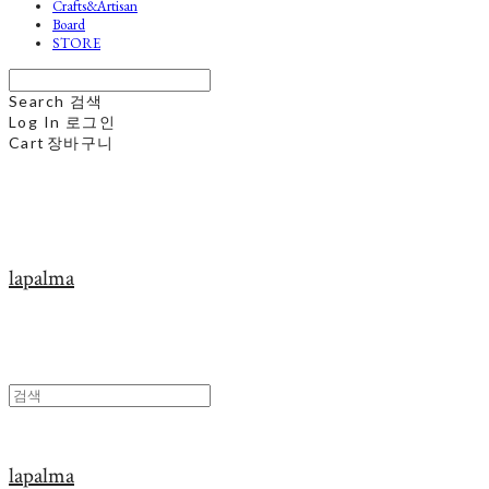
Crafts&Artisan
Board
STORE
Search
검색
Log In
로그인
Cart
장바구니
lapalma
lapalma