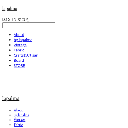
lapalma
LOG IN
로그인
About
by lapalma
Vintage
Fabric
Crafts&Artisan
Board
STORE
lapalma
About
by lapalma
Vintage
Fabric