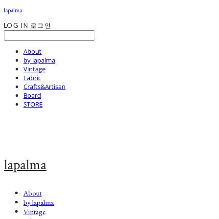
lapalma
LOG IN
로그인
About
by lapalma
Vintage
Fabric
Crafts&Artisan
Board
STORE
lapalma
About
by lapalma
Vintage