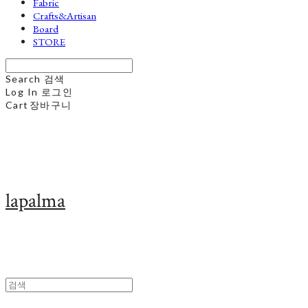
Fabric
Crafts&Artisan
Board
STORE
Search
검색
Log In
로그인
Cart
장바구니
lapalma