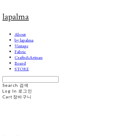
lapalma
About
by lapalma
Vintage
Fabric
Crafts&Artisan
Board
STORE
Search
검색
Log In
로그인
Cart
장바구니