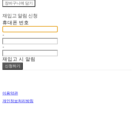
장바구니에 담기
재입고 알림 신청
휴대폰 번호
-
-
재입고 시 알림
신청하기
이용약관
개인정보처리방침
사업자정보확인
상호: lapalma (라파르마) | 대표: Bomin Heo | 개인정보관리책임자: Bomin Heo | 전화: 000-0000-
0000 | 이메일: lapalmaseoul@gmail.com
주소: #107 / 33, Jeongdong-gil, Jung-gu, Seoul, Republic of Korea | 사업자등록번호:
826-14-