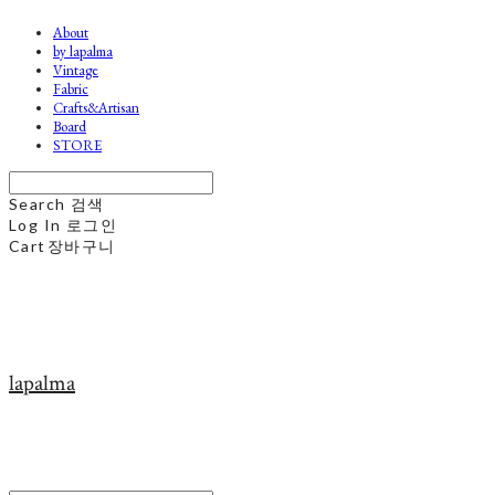
About
by lapalma
Vintage
Fabric
Crafts&Artisan
Board
STORE
Search
검색
Log In
로그인
Cart
장바구니
lapalma