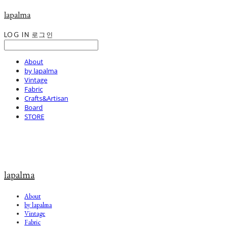
lapalma
LOG IN
로그인
About
by lapalma
Vintage
Fabric
Crafts&Artisan
Board
STORE
lapalma
About
by lapalma
Vintage
Fabric