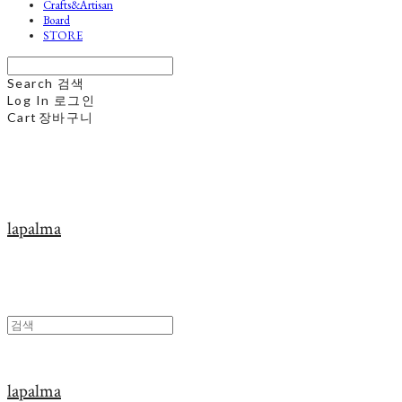
Crafts&Artisan
Board
STORE
Search
검색
Log In
로그인
Cart
장바구니
lapalma
lapalma