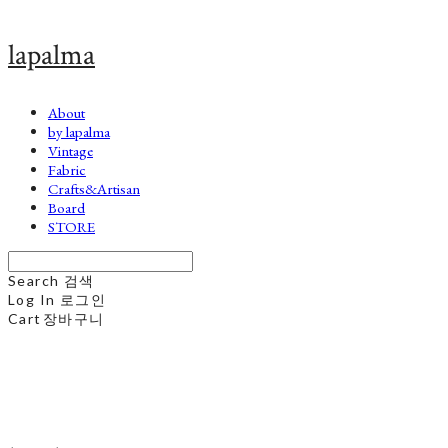
lapalma
About
by lapalma
Vintage
Fabric
Crafts&Artisan
Board
STORE
Search
검색
Log In
로그인
Cart
장바구니