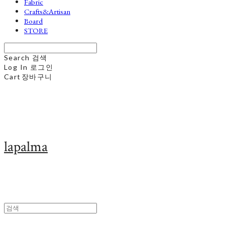
Fabric
Crafts&Artisan
Board
STORE
Search
검색
Log In
로그인
Cart
장바구니
lapalma