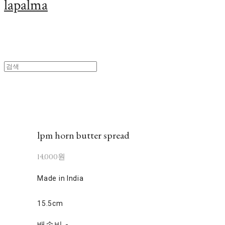
lapalma
lpm horn butter spread
14,000원
Made in India
15.5cm
배송비
-