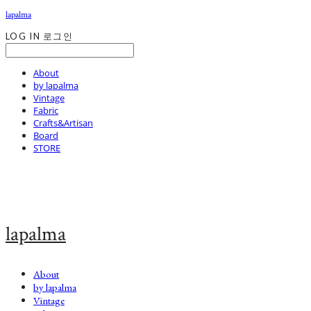
lapalma
LOG IN
로그인
About
by lapalma
Vintage
Fabric
Crafts&Artisan
Board
STORE
lapalma
About
by lapalma
Vintage