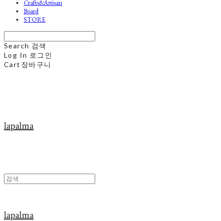
Crafts&Artisan
Board
STORE
Search
검색
Log In
로그인
Cart
장바구니
lapalma
lapalma