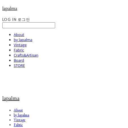
lapalma
LOG IN
로그인
About
by lapalma
Vintage
Fabric
Crafts&Artisan
Board
STORE
lapalma
About
by lapalma
Vintage
Fabric