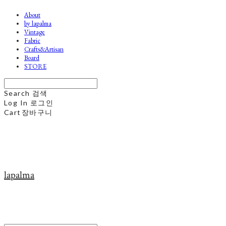
About
by lapalma
Vintage
Fabric
Crafts&Artisan
Board
STORE
Search
검색
Log In
로그인
Cart
장바구니
lapalma