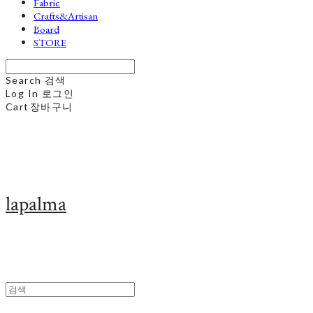
Fabric
Crafts&Artisan
Board
STORE
Search
검색
Log In
로그인
Cart
장바구니
lapalma