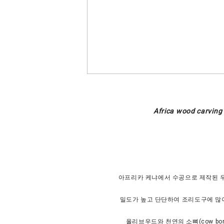
Africa wood carving
아프리카 케냐에서 수공으로 제작된 
밀도가 높고 단단하여 조리도구에 많
올리브우드와 천연의 소뼈(cow bon