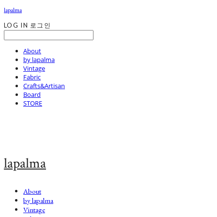
lapalma
LOG IN
로그인
About
by lapalma
Vintage
Fabric
Crafts&Artisan
Board
STORE
lapalma
About
by lapalma
Vintage