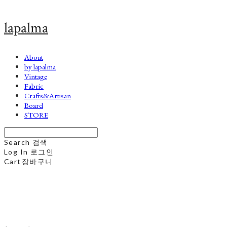
lapalma
About
by lapalma
Vintage
Fabric
Crafts&Artisan
Board
STORE
Search
검색
Log In
로그인
Cart
장바구니