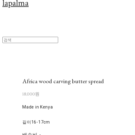
lapalma
Africa wood carving butter spread
18,000원
Made in Kenya
길이16-17cm
배송비
-