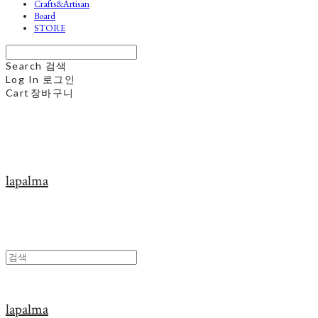
Crafts&Artisan
Board
STORE
Search
검색
Log In
로그인
Cart
장바구니
lapalma
lapalma