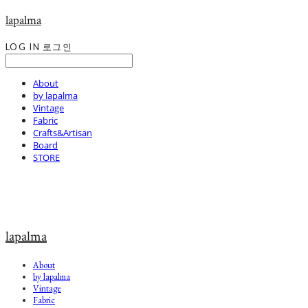
lapalma
LOG IN
로그인
About
by lapalma
Vintage
Fabric
Crafts&Artisan
Board
STORE
lapalma
About
by lapalma
Vintage
Fabric