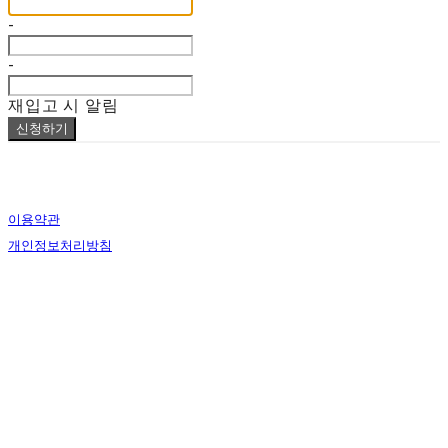
-
-
재입고 시 알림
신청하기
이용약관
개인정보처리방침
사업자정보확인
상호: lapalma (라파르마) | 대표: Bomin Heo | 개인정보관리책임자: Bomin Heo | 전화: 000-0000-
0000 | 이메일: lapalmaseoul@gmail.com
주소: #107 / 33, Jeongdong-gil, Jung-gu, Seoul, Republic of Korea | 사업자등록번호:
826-14-
00850
| 통신판매:
2020-서울-1896
| 호스팅제공자: (주)식스샵