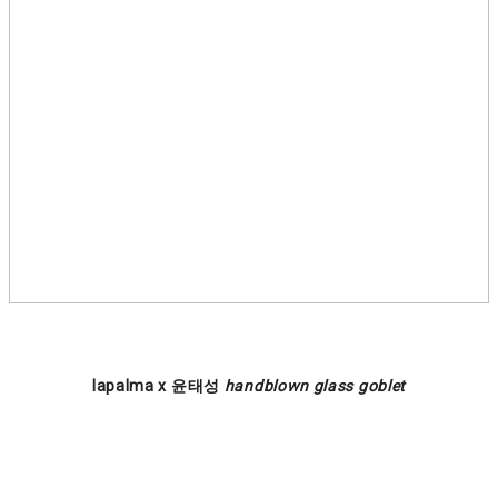
lapalma x 윤태성
handblown glass goblet