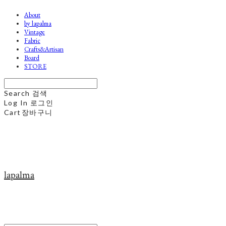
About
by lapalma
Vintage
Fabric
Crafts&Artisan
Board
STORE
Search
검색
Log In
로그인
Cart
장바구니
lapalma